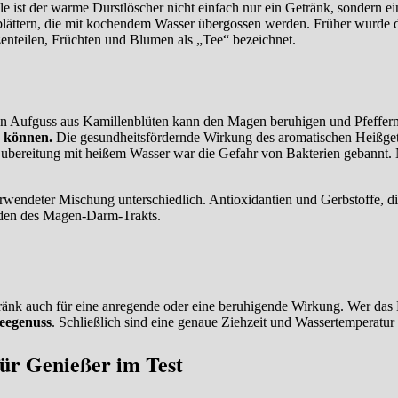
ele ist der warme Durstlöscher nicht einfach nur ein Getränk, sondern
ttern, die mit kochendem Wasser übergossen werden. Früher wurde der
enteilen, Früchten und Blumen als „Tee“ bezeichnet.
ein Aufguss aus Kamillenblüten kann den Magen beruhigen und Pfeffe
n können.
Die gesundheitsfördernde Wirkung des aromatischen Heißgeträ
ubereitung mit heißem Wasser war die Gefahr von Bakterien gebannt. 
erwendeter Mischung unterschiedlich. Antioxidantien und Gerbstoffe,
rden des Magen-Darm-Trakts.
änk auch für eine anregende oder eine beruhigende Wirkung. Wer das 
Teegenuss
. Schließlich sind eine genaue Ziehzeit und Wassertemperatur
ür Genießer im Test