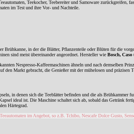
eautomaten, Teekocher, Teebereiter und Samoware zurückgreifen, fast j
aten im Test und ihre Vor- und Nachteile.
Brühkanne, in der die Blätter, Pflanzenteile oder Blüten für die vor
inen sind meist übereinander angeordnet. Hersteller wie
Bosch, Caso
ekannten Nespresso-Kaffeemaschinen ähneln und nach demselben Prinzip
uf den Markt gebracht, die Genießer mit der mühelosen und präzisen Te
pseln, in denen sich die Teeblätter befinden und die als Brühkammer f
apsel ideal ist. Die Maschine schaltet sich ab, sobald das Getränk fer
alen Härtegrad.
 Teeautomaten im Angebot, so z.B. Tchibo, Nescafe Dolce Gusto, Sens