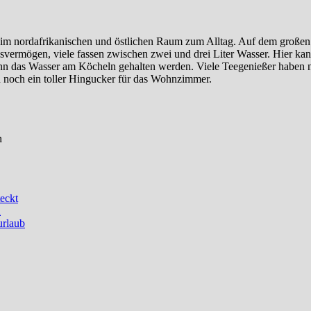
im nordafrikanischen und östlichen Raum zum Alltag. Auf dem großen 
svermögen, viele fassen zwischen zwei und drei Liter Wasser. Hier ka
nn das Wasser am Köcheln gehalten werden. Viele Teegenießer haben n
h noch ein toller Hingucker für das Wohnzimmer.
n
eckt
n
urlaub