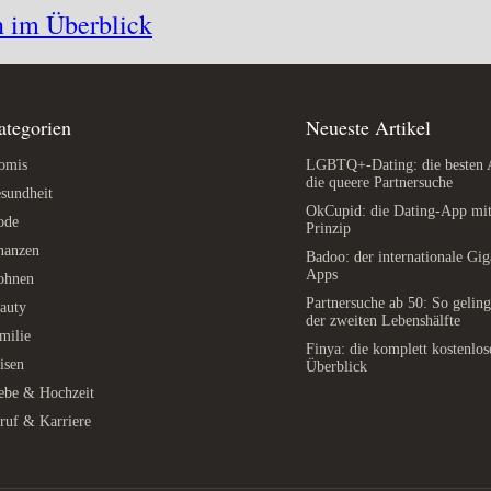
n im Überblick
ategorien
Neueste Artikel
omis
LGBTQ+-Dating: die besten 
die queere Partnersuche
sundheit
OkCupid: die Dating-App mit
ode
Prinzip
nanzen
Badoo: der internationale Gig
Apps
ohnen
Partnersuche ab 50: So geling
auty
der zweiten Lebenshälfte
milie
Finya: die komplett kostenlo
isen
Überblick
ebe & Hochzeit
ruf & Karriere