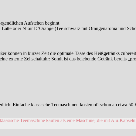
orgendlichen Aufstehen beginnt
ea Latte oder N’oir D’Orange (Tee schwarz mit Orangenaroma und Sch
enießer können in kurzer Zeit die optimale Tasse des Heißgetränks zubere
ine externe Zeitschaltuhr: Somit ist das belebende Getränk bereits „pr
iedlich. Einfache klassische Teemaschinen kosten oft schon ab etwa 50
assische Teemaschine kaufen als eine Maschine, die mit Alu-Kapseln fu