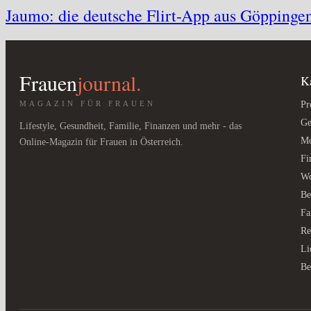
Jaumo: die deutsche Flirt-App aus Göppinge
Frauen
journal.
K
MAGAZIN FÜR FRAUEN
Pr
Ge
Lifestyle, Gesundheit, Familie, Finanzen und mehr - das
M
Online-Magazin für Frauen in Österreich.
Fi
W
Be
Fa
Re
Li
Be