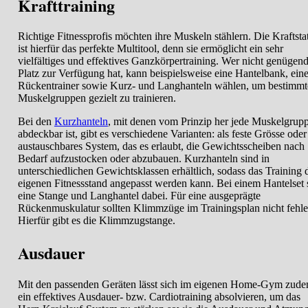
Krafttraining
Richtige Fitnessprofis möchten ihre Muskeln stählern. Die Kraftsta
ist hierfür das perfekte Multitool, denn sie ermöglicht ein sehr
vielfältiges und effektives Ganzkörpertraining. Wer nicht genügen
Platz zur Verfügung hat, kann beispielsweise eine Hantelbank, ein
Rückentrainer sowie Kurz- und Langhanteln wählen, um bestimmt
Muskelgruppen gezielt zu trainieren.
Bei den
Kurzhanteln
, mit denen vom Prinzip her jede Muskelgrup
abdeckbar ist, gibt es verschiedene Varianten: als feste Grösse oder
austauschbares System, das es erlaubt, die Gewichtsscheiben nach
Bedarf aufzustocken oder abzubauen. Kurzhanteln sind in
unterschiedlichen Gewichtsklassen erhältlich, sodass das Training
eigenen Fitnessstand angepasst werden kann. Bei einem Hantelset 
eine Stange und Langhantel dabei. Für eine ausgeprägte
Rückenmuskulatur sollten Klimmzüge im Trainingsplan nicht fehle
Hierfür gibt es die Klimmzugstange.
Ausdauer
Mit den passenden Geräten lässt sich im eigenen Home-Gym zud
ein effektives Ausdauer- bzw. Cardiotraining absolvieren, um das