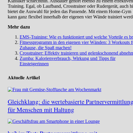
Klassiker schlechthin. Ausdauer gehört ebenso zu einem effektiven
Training. Egal, ob Laufband, Crosstrainer oder Rudergerät, auch h
bietet die Auswahl für jeden das Passende. Mit einem Home-Gym
kann ganz flexibel innerhalb der eigenen vier Wände trainiert werd
Mehr dazu
EMS-Training: Wie es funktioniert und welche Vorteile es br
Fitnessprogramm in den eigenen vier Wänden: 3 Workouts f
Zuhause, die Spaß machen!
Crosstrainer: Effektiv trainieren und gelenkschonend abneh
Zumba: Kalorienverbrauch, Wirkung und Tipps für
Einsteigerinnen
Aktuelle Artikel
Gleichklang: die wertebasierte Partnervermittlun
für Menschen mit Haltung