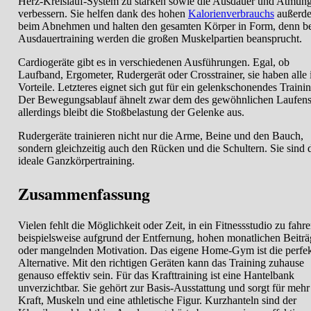
Herz-Kreislauf-System zu stärken sowie die Ausdauer und Atmun
verbessern. Sie helfen dank des hohen
Kalorienverbrauchs
außerd
beim Abnehmen und halten den gesamten Körper in Form, denn b
Ausdauertraining werden die großen Muskelpartien beansprucht.
Cardiogeräte gibt es in verschiedenen Ausführungen. Egal, ob
Laufband, Ergometer, Rudergerät oder Crosstrainer, sie haben alle 
Vorteile. Letzteres eignet sich gut für ein gelenkschonendes Trainin
Der Bewegungsablauf ähnelt zwar dem des gewöhnlichen Laufens
allerdings bleibt die Stoßbelastung der Gelenke aus.
Rudergeräte trainieren nicht nur die Arme, Beine und den Bauch,
sondern gleichzeitig auch den Rücken und die Schultern. Sie sind 
ideale Ganzkörpertraining.
Zusammenfassung
Vielen fehlt die Möglichkeit oder Zeit, in ein Fitnessstudio zu fahre
beispielsweise aufgrund der Entfernung, hohen monatlichen Beiträ
oder mangelnden Motivation. Das eigene Home-Gym ist die perfe
Alternative. Mit den richtigen Geräten kann das Training zuhause
genauso effektiv sein. Für das Krafttraining ist eine Hantelbank
unverzichtbar. Sie gehört zur Basis-Ausstattung und sorgt für mehr
Kraft, Muskeln und eine athletische Figur. Kurzhanteln sind der