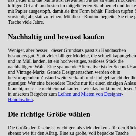
das Leder und die Nähte aus. Bewahren Sie sie an einem trockene
luftigen Ort auf, am besten im mitgelieferten Staubbeutel und locke
mit Papier ausgestopft, damit sie ihre Form behält. Flecken tupfen 
vorsichtig ab, statt zu reiben. Mit dieser Routine begleitet Sie eine 
Tasche viele Jahre.
Nachhaltig und bewusst kaufen
Weniger, aber besser - dieser Grundsatz passt zu Handtaschen
besonders gut. Statt vieler billiger Modelle, die schnell kaputtgehen
und im Müll landen, ist ein hochwertiges, zeitloses Stück die
nachhaltigere Wahl. Eine spannende Alternative ist der Second-Ha
und Vintage-Markt: Gerade Designertaschen werden oft in
hervorragendem Zustand weiterverkauft und sind gebraucht deutli
günstiger. Wer eine besondere Tasche nur für einen einzigen Anlas
braucht, muss sie nicht einmal kaufen - wie das funktioniert, lesen 
in unserem Ratgeber zum
Leihen und Mieten von Designer-
Handtaschen
.
Die richtige Größe wählen
Die Größe der Tasche ist wichtiger, als viele denken - für den Rüc
ebenso wie für den Alltag. Eine zu große, voll bepackte Tasche