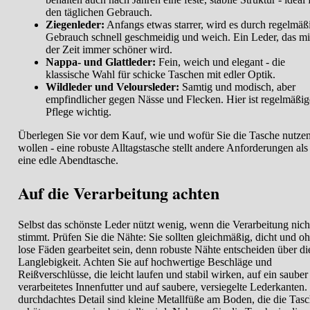
den täglichen Gebrauch.
Ziegenleder:
Anfangs etwas starrer, wird es durch regelmäß
Gebrauch schnell geschmeidig und weich. Ein Leder, das mi
der Zeit immer schöner wird.
Nappa- und Glattleder:
Fein, weich und elegant - die
klassische Wahl für schicke Taschen mit edler Optik.
Wildleder und Veloursleder:
Samtig und modisch, aber
empfindlicher gegen Nässe und Flecken. Hier ist regelmäßig
Pflege wichtig.
Überlegen Sie vor dem Kauf, wie und wofür Sie die Tasche nutze
wollen - eine robuste Alltagstasche stellt andere Anforderungen als
eine edle Abendtasche.
Auf die Verarbeitung achten
Selbst das schönste Leder nützt wenig, wenn die Verarbeitung nich
stimmt. Prüfen Sie die Nähte: Sie sollten gleichmäßig, dicht und o
lose Fäden gearbeitet sein, denn robuste Nähte entscheiden über di
Langlebigkeit. Achten Sie auf hochwertige Beschläge und
Reißverschlüsse, die leicht laufen und stabil wirken, auf ein sauber
verarbeitetes Innenfutter und auf saubere, versiegelte Lederkanten.
durchdachtes Detail sind kleine Metallfüße am Boden, die die Tas