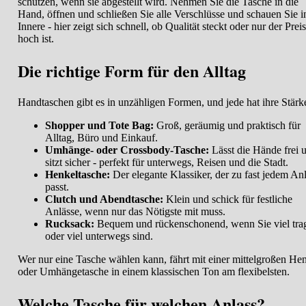
schützen, wenn sie abgestellt wird. Nehmen Sie die Tasche in die
Hand, öffnen und schließen Sie alle Verschlüsse und schauen Sie i
Innere - hier zeigt sich schnell, ob Qualität steckt oder nur der Preis
hoch ist.
Die richtige Form für den Alltag
Handtaschen gibt es in unzähligen Formen, und jede hat ihre Stärk
Shopper und Tote Bag:
Groß, geräumig und praktisch für
Alltag, Büro und Einkauf.
Umhänge- oder Crossbody-Tasche:
Lässt die Hände frei 
sitzt sicher - perfekt für unterwegs, Reisen und die Stadt.
Henkeltasche:
Der elegante Klassiker, der zu fast jedem An
passt.
Clutch und Abendtasche:
Klein und schick für festliche
Anlässe, wenn nur das Nötigste mit muss.
Rucksack:
Bequem und rückenschonend, wenn Sie viel tra
oder viel unterwegs sind.
Wer nur eine Tasche wählen kann, fährt mit einer mittelgroßen Hen
oder Umhängetasche in einem klassischen Ton am flexibelsten.
Welche Tasche für welchen Anlass?