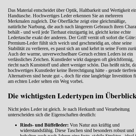
Das Material entscheidet über Optik, Haltbarkeit und Wertigkeit ei
Handtasche. Hochwertiges Leder erkennen Sie an mehreren
Merkmalen zugleich. Die Oberfläche zeigt eine gleichmäßige,
natürliche Narbung, die auch nach längerem Gebrauch ihren Chara
behält - und weil jede Tierhaut einzigartig ist, gleicht keine echte
Ledertasche exakt der anderen. Der Griff verrät oft sofort die Güte:
Premium-Leder fühlt sich weich und geschmeidig an, ohne seine
Stabilität zu verlieren, es passt sich an und kehrt in seine Form zur
Auch der warme, unverwechselbare Geruch echten Leders ist ein
verlässliches Zeichen. Kunstleder wirkt dagegen oft gleichförmig,
riecht nach Kunststoff und altert weniger schön. Das heißt nicht, d
hochwertiges Kunstleder keine Berechtigung hätte - gerade tierfrei
Alternativen sind heute gut -, doch für eine langlebige Investition f
am echten Leder selten ein Weg vorbei.
Die wichtigsten Ledertypen im Überblic
Nicht jedes Leder ist gleich. Je nach Herkunft und Verarbeitung
unterscheiden sich die Eigenschaften deutlich:
Rinds- und Büffelleder:
Von Natur aus kräftig und
widerstandsfähig. Diese Taschen sind besonders robust und
behalten auch nach Jahren eine feste, stabile Struktur - ideal 