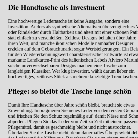
Die Handtasche als Investment
Eine hochwertige Ledertasche ist keine Ausgabe, sondern eine
Investition. Anders als synthetische Alternativen überzeugt echtes V
oder Rindsleder durch Haltbarkeit und altert mit einer schönen Pati
statt einfach zu verschleißen. Zeitlose Designs behalten über Jahre
ihren Wert, und manche ikonischen Modelle namhafter Designer
erzielen auf dem Gebrauchtmarkt sogar Wertsteigerungen. Ein Beis
für den Wiedererkennungswert charakteristischer Entwürfe ist etwa
markante Landkarten-Print des italienischen Labels Alviero Martini
solche unverwechselbaren Designs machen eine Tasche zum
langlebigen Klassiker. Wer klug investiert, wählt darum lieber ein
hochwertiges, zeitloses Stück als mehrere kurzlebige Trendtaschen
Pflege: so bleibt die Tasche lange schön
Damit Ihre Handtasche über Jahre schön bleibt, braucht sie etwas
Zuwendung. Imprägnieren Sie neues Leder vor dem ersten Gebra
und frischen Sie den Schutz regelmäßig auf, damit Nässe und Sch
abperlen. Pflegen Sie das Leder von Zeit zu Zeit mit einem passen
Pflegemittel, damit es geschmeidig bleibt und nicht austrocknet.
Überladen Sie die Tasche nicht, denn dauerhaftes Übergewicht de