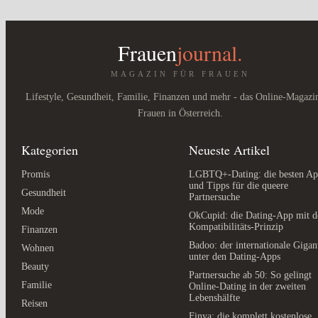
Frauen
journal.
MAGAZIN FÜR FRAUEN
Lifestyle, Gesundheit, Familie, Finanzen und mehr - das Online-Magazi
Frauen in Österreich.
Kategorien
Neueste Artikel
Promis
LGBTQ+-Dating: die besten Ap
und Tipps für die queere
Gesundheit
Partnersuche
Mode
OkCupid: die Dating-App mit 
Kompatibilitäts-Prinzip
Finanzen
Badoo: der internationale Gigan
Wohnen
unter den Dating-Apps
Beauty
Partnersuche ab 50: So gelingt
Familie
Online-Dating in der zweiten
Lebenshälfte
Reisen
Finya: die komplett kostenlose