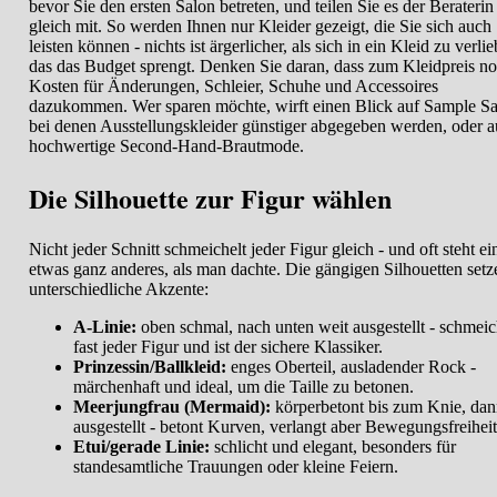
bevor Sie den ersten Salon betreten, und teilen Sie es der Beraterin
gleich mit. So werden Ihnen nur Kleider gezeigt, die Sie sich auch
leisten können - nichts ist ärgerlicher, als sich in ein Kleid zu verli
das das Budget sprengt. Denken Sie daran, dass zum Kleidpreis n
Kosten für Änderungen, Schleier, Schuhe und Accessoires
dazukommen. Wer sparen möchte, wirft einen Blick auf Sample Sa
bei denen Ausstellungskleider günstiger abgegeben werden, oder a
hochwertige Second-Hand-Brautmode.
Die Silhouette zur Figur wählen
Nicht jeder Schnitt schmeichelt jeder Figur gleich - und oft steht e
etwas ganz anderes, als man dachte. Die gängigen Silhouetten setz
unterschiedliche Akzente:
A-Linie:
oben schmal, nach unten weit ausgestellt - schmeic
fast jeder Figur und ist der sichere Klassiker.
Prinzessin/Ballkleid:
enges Oberteil, ausladender Rock -
märchenhaft und ideal, um die Taille zu betonen.
Meerjungfrau (Mermaid):
körperbetont bis zum Knie, da
ausgestellt - betont Kurven, verlangt aber Bewegungsfreiheit
Etui/gerade Linie:
schlicht und elegant, besonders für
standesamtliche Trauungen oder kleine Feiern.