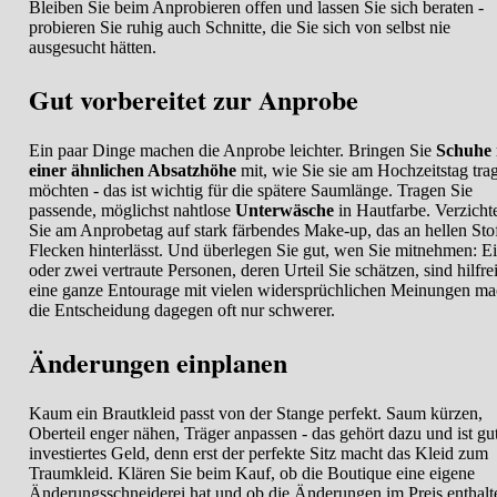
Bleiben Sie beim Anprobieren offen und lassen Sie sich beraten -
probieren Sie ruhig auch Schnitte, die Sie sich von selbst nie
ausgesucht hätten.
Gut vorbereitet zur Anprobe
Ein paar Dinge machen die Anprobe leichter. Bringen Sie
Schuhe 
einer ähnlichen Absatzhöhe
mit, wie Sie sie am Hochzeitstag tra
möchten - das ist wichtig für die spätere Saumlänge. Tragen Sie
passende, möglichst nahtlose
Unterwäsche
in Hautfarbe. Verzicht
Sie am Anprobetag auf stark färbendes Make-up, das an hellen Sto
Flecken hinterlässt. Und überlegen Sie gut, wen Sie mitnehmen: E
oder zwei vertraute Personen, deren Urteil Sie schätzen, sind hilfre
eine ganze Entourage mit vielen widersprüchlichen Meinungen ma
die Entscheidung dagegen oft nur schwerer.
Änderungen einplanen
Kaum ein Brautkleid passt von der Stange perfekt. Saum kürzen,
Oberteil enger nähen, Träger anpassen - das gehört dazu und ist gu
investiertes Geld, denn erst der perfekte Sitz macht das Kleid zum
Traumkleid. Klären Sie beim Kauf, ob die Boutique eine eigene
Änderungsschneiderei hat und ob die Änderungen im Preis enthalt