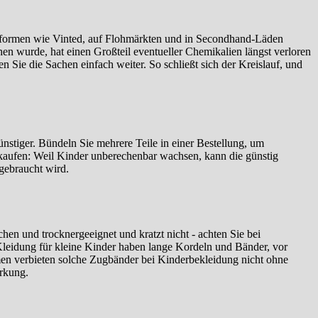
lattformen wie Vinted, auf Flohmärkten und in Secondhand-Läden
en wurde, hat einen Großteil eventueller Chemikalien längst verloren
n Sie die Sachen einfach weiter. So schließt sich der Kreislauf, und
stiger. Bündeln Sie mehrere Teile in einer Bestellung, um
 kaufen: Weil Kinder unberechenbar wachsen, kann die günstig
 gebraucht wird.
hen und trocknergeeignet und kratzt nicht - achten Sie bei
 Kleidung für kleine Kinder haben lange Kordeln und Bänder, vor
men verbieten solche Zugbänder bei Kinderbekleidung nicht ohne
irkung.