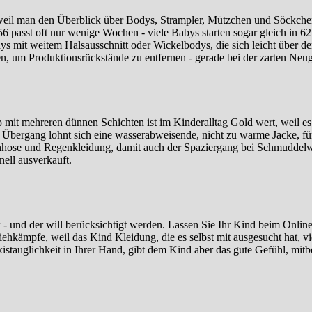
, weil man den Überblick über Bodys, Strampler, Mützchen und Söckchen
6 passt oft nur wenige Wochen - viele Babys starten sogar gleich in 
dys mit weitem Halsausschnitt oder Wickelbodys, die sich leicht über
n, um Produktionsrückstände zu entfernen - gerade bei der zarten Neug
 mit mehreren dünnen Schichten ist im Kinderalltag Gold wert, weil es 
 Übergang lohnt sich eine wasserabweisende, nicht zu warme Jacke, f
chhose und Regenkleidung, damit auch der Spaziergang bei Schmuddelwet
nell ausverkauft.
 - und der will berücksichtigt werden. Lassen Sie Ihr Kind beim Onli
kämpfe, weil das Kind Kleidung, die es selbst mit ausgesucht hat, vie
istauglichkeit in Ihrer Hand, gibt dem Kind aber das gute Gefühl, mit