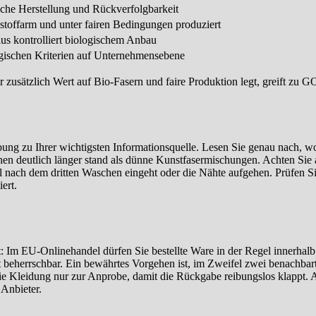
iche Herstellung und Rückverfolgbarkeit
stoffarm und unter fairen Bedingungen produziert
aus kontrolliert biologischem Anbau
logischen Kriterien auf Unternehmensebene
r zusätzlich Wert auf Bio-Fasern und faire Produktion legt, greift zu
ibung zu Ihrer wichtigsten Informationsquelle. Lesen Sie genau nach, 
hen deutlich länger stand als dünne Kunstfasermischungen. Achten Sie 
l nach dem dritten Waschen eingeht oder die Nähte aufgehen. Prüfen Si
ert.
echt: Im EU-Onlinehandel dürfen Sie bestellte Ware in der Regel inne
 beherrschbar. Ein bewährtes Vorgehen ist, im Zweifel zwei benachbar
die Kleidung nur zur Anprobe, damit die Rückgabe reibungslos klappt. 
Anbieter.