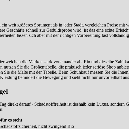
in weit größeres Sortiment als in jeder Stadt, vergleichen Preise mit w
 Geschäfte schnell zur Geduldsprobe wird, ist das eine echte Erleicht
rheiten lassen sich aber mit der richtigen Vorbereitung fast vollständi
ier weichen die Marken stark voneinander ab. Ein und dieselbe Zahl ka
n nutzen Sie die Größentabelle, die praktisch jeder seriöse Shop anbiete
chen Sie die Maße mit der Tabelle. Beim Schuhkauf messen Sie die Innen
e Kleidung behindert die Bewegung und sieht nicht nur unvorteilhaft au
gel
ag direkt darauf - Schadstofffreiheit ist deshalb kein Luxus, sondern 
n:
für es steht
 Schadstoffsicherheit, nicht zwingend Bio