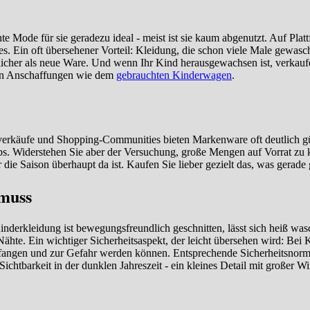
hte Mode für sie geradezu ideal - meist ist sie kaum abgenutzt. Auf P
. Ein oft übersehener Vorteil: Kleidung, die schon viele Male gewasch
ndlicher als neue Ware. Und wenn Ihr Kind herausgewachsen ist, verkaufe
eren Anschaffungen wie dem
gebrauchten Kinderwagen
.
verkäufe und Shopping-Communities bieten Markenware oft deutlich gün
ps. Widerstehen Sie aber der Versuchung, große Mengen auf Vorrat zu
die Saison überhaupt da ist. Kaufen Sie lieber gezielt das, was gerade
 muss
inderkleidung ist bewegungsfreundlich geschnitten, lässt sich heiß wasc
ähte. Ein wichtiger Sicherheitsaspekt, der leicht übersehen wird: Bei
verfangen und zur Gefahr werden können. Entsprechende Sicherheitsnor
htbarkeit in der dunklen Jahreszeit - ein kleines Detail mit großer W