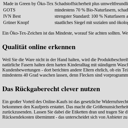
Made in Green by Öko-Tex
Schadstoffsicherheit plus umweltfreundl
GOTS
mindestens 70 % Bio-Naturfasern, schad
IVN Best
strengster Standard: 100 % Naturfasern 
Grüner Knopf
staatliches Siegel mit sozialen und öko
Ein Öko-Tex-Zeichen ist das Mindeste, worauf Sie achten sollten. We
Qualität online erkennen
Weil Sie die Ware nicht in der Hand halten, wird die Produktbeschre
natürliche Fasern halten dem harten Kinderalltag mit ständigem Wasc
Kundenbewertungen - dort berichten andere Eltern ehrlich, ob ein Tei
mindestens 40 Grad waschen lassen, denn Flecken sind vorprogrammi
Das Rückgaberecht clever nutzen
Ein großer Vorteil des Online-Kaufs ist das gesetzliche Widerrufsr
bekommen den Kaufpreis erstattet. Das macht die Größenunsicherheit
zurückzusenden. Lassen Sie dabei die Etiketten dran und tragen Sie 
Rücksendekosten übernimmt - das unterscheidet sich von Anbieter zu 