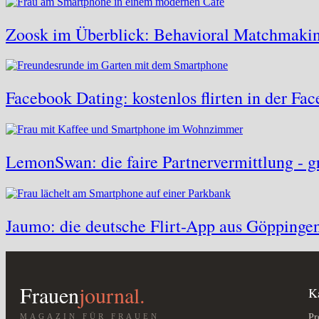
Zoosk im Überblick: Behavioral Matchmaking
Facebook Dating: kostenlos flirten in der F
LemonSwan: die faire Partnervermittlung - gr
Jaumo: die deutsche Flirt-App aus Göppinge
Frauen
journal.
K
MAGAZIN FÜR FRAUEN
Pr