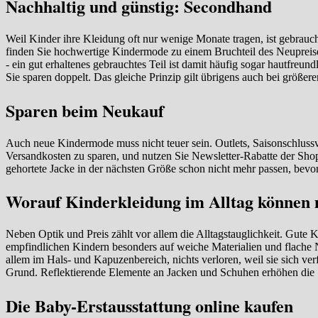
Nachhaltig und günstig: Secondhand
Weil Kinder ihre Kleidung oft nur wenige Monate tragen, ist gebrauc
finden Sie hochwertige Kindermode zu einem Bruchteil des Neupreises
- ein gut erhaltenes gebrauchtes Teil ist damit häufig sogar hautfreu
Sie sparen doppelt. Das gleiche Prinzip gilt übrigens auch bei größ
Sparen beim Neukauf
Auch neue Kindermode muss nicht teuer sein. Outlets, Saisonschluss
Versandkosten zu sparen, und nutzen Sie Newsletter-Rabatte der Sho
gehortete Jacke in der nächsten Größe schon nicht mehr passen, bevor 
Worauf Kinderkleidung im Alltag können
Neben Optik und Preis zählt vor allem die Alltagstauglichkeit. Gute K
empfindlichen Kindern besonders auf weiche Materialien und flache N
allem im Hals- und Kapuzenbereich, nichts verloren, weil sie sich 
Grund. Reflektierende Elemente an Jacken und Schuhen erhöhen die Sic
Die Baby-Erstausstattung online kaufen