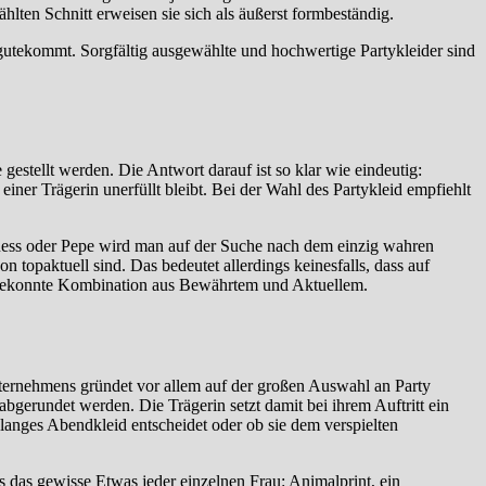
hlten Schnitt erweisen sie sich als äußerst formbeständig.
utekommt. Sorgfältig ausgewählte und hochwertige Partykleider sind
 gestellt werden. Die Antwort darauf ist so klar wie eindeutig:
iner Trägerin unerfüllt bleibt. Bei der Wahl des Partykleid empfiehlt
uess oder Pepe wird man auf der Suche nach dem einzig wahren
on topaktuell sind. Das bedeutet allerdings keinesfalls, dass auf
ie gekonnte Kombination aus Bewährtem und Aktuellem.
Unternehmens gründet vor allem auf der großen Auswahl an Party
 abgerundet werden. Die Trägerin setzt damit bei ihrem Auftritt ein
 langes Abendkleid entscheidet oder ob sie dem verspielten
s das gewisse Etwas jeder einzelnen Frau: Animalprint, ein