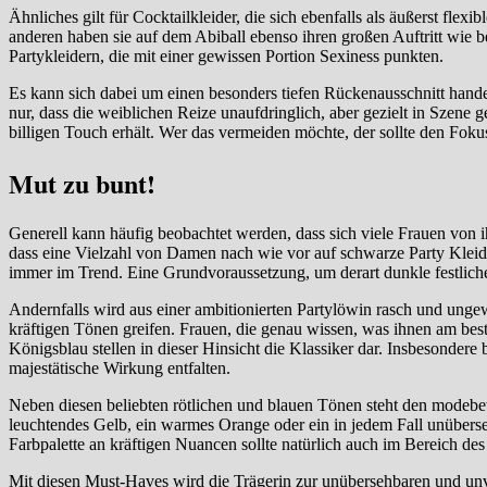
Ähnliches gilt für Cocktailkleider, die sich ebenfalls als äußerst fl
anderen haben sie auf dem Abiball ebenso ihren großen Auftritt wie
Partykleidern, die mit einer gewissen Portion Sexiness punkten.
Es kann sich dabei um einen besonders tiefen Rückenausschnitt hand
nur, dass die weiblichen Reize unaufdringlich, aber gezielt in Szene
billigen Touch erhält. Wer das vermeiden möchte, der sollte den Fokus
Mut zu bunt!
Generell kann häufig beobachtet werden, dass sich viele Frauen von i
dass eine Vielzahl von Damen nach wie vor auf schwarze Party Kleider z
immer im Trend. Eine Grundvoraussetzung, um derart dunkle festlic
Andernfalls wird aus einer ambitionierten Partylöwin rasch und ungewol
kräftigen Tönen greifen. Frauen, die genau wissen, was ihnen am bes
Königsblau stellen in dieser Hinsicht die Klassiker dar. Insbesondere
majestätische Wirkung entfalten.
Neben diesen beliebten rötlichen und blauen Tönen steht den modebe
leuchtendes Gelb, ein warmes Orange oder ein in jedem Fall unübers
Farbpalette an kräftigen Nuancen sollte natürlich auch im Bereich 
Mit diesen Must-Haves wird die Trägerin zur unübersehbaren und un