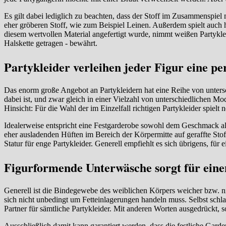
Es gilt dabei lediglich zu beachten, dass der Stoff im Zusammenspiel 
eher gröberen Stoff, wie zum Beispiel Leinen. Außerdem spielt auch 
diesem wertvollen Material angefertigt wurde, nimmt weißen Partykleid
Halskette getragen - bewährt.
Partykleider verleihen jeder Figur eine pe
Das enorm große Angebot an Partykleidern hat eine Reihe von untersc
dabei ist, und zwar gleich in einer Vielzahl von unterschiedlichen Mo
Hinsicht: Für die Wahl der im Einzelfall richtigen Partykleider spielt
Idealerweise entspricht eine Festgarderobe sowohl dem Geschmack al
eher ausladenden Hüften im Bereich der Körpermitte auf geraffte Stof
Statur für enge Partykleider. Generell empfiehlt es sich übrigens, f
Figurformende Unterwäsche sorgt für einen
Generell ist die Bindegewebe des weiblichen Körpers weicher bzw. ni
sich nicht unbedingt um Fetteinlagerungen handeln muss. Selbst schla
Partner für sämtliche Partykleider. Mit anderen Worten ausgedrückt, s
Ausschließlich damit kann garantiert werden, dass die festliche Garde