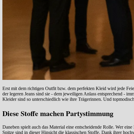
Erst mit dem richtigen Outfit bzw. dem perfekten Kleid wird jede Fe
der legeren Jeans sind sie - dem jeweiligen Anlass entsprechend - im
Kleider sind so unterschiedlich wie ihre Trägerinnen. Und topmodisch
Diese Stoffe machen Partystimmung
Daneben spielt auch das Material eine entscheidende Rolle. Wer eine 
Spitze sind in dieser Hinsicht die klassischen Stoffe. Dank ihrer hoc