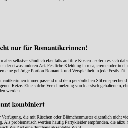
nicht nur für Romantikerinnen!
aber selbstverständlich ebenfalls auf ihre Kosten - sofern es sich dab
s der etwas anderen Art. Festliche Kleidung in rosa, creme oder in eine
n eine gehörige Portion Romantik und Verspieltheit in jede Festivität.
Romantikerinnen immer passend und dem persönlichen Stil entsprechend 
igenen Reize. Eine solche Verschmelzung von klassisch gehaltenem, eh
den werden.
onnt kombiniert
r Verfügung, die mit Rüschen oder Blümchenmuster eigentlich nicht vie
ag. Als problematisch werden häufig Partykleider empfunden, die allzu 
auch Weiß ist eine durchaus akzeptable Wahl.