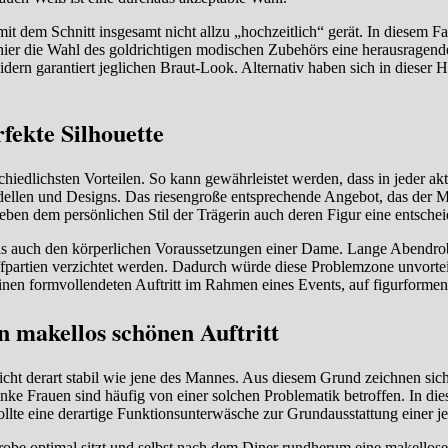
mit dem Schnitt insgesamt nicht allzu „hochzeitlich“ gerät. In diesem 
hier die Wahl des goldrichtigen modischen Zubehörs eine herausragend
ern garantiert jeglichen Braut-Look. Alternativ haben sich in dieser Hi
rfekte Silhouette
hiedlichsten Vorteilen. So kann gewährleistet werden, dass in jeder a
dellen und Designs. Das riesengroße entsprechende Angebot, das der Mar
 neben dem persönlichen Stil der Trägerin auch deren Figur eine entsche
s auch den körperlichen Voraussetzungen einer Dame. Lange Abendroben
fpartien verzichtet werden. Dadurch würde diese Problemzone unvorteilh
ür einen formvollendeten Auftritt im Rahmen eines Events, auf figurfor
 makellos schönen Auftritt
cht derart stabil wie jene des Mannes. Aus diesem Grund zeichnen sich
nke Frauen sind häufig von einer solchen Problematik betroffen. In die
ollte eine derartige Funktionsunterwäsche zur Grundausstattung einer j
robe optimal sitzt und selbst nach dem Diner rundherum eine makellose F