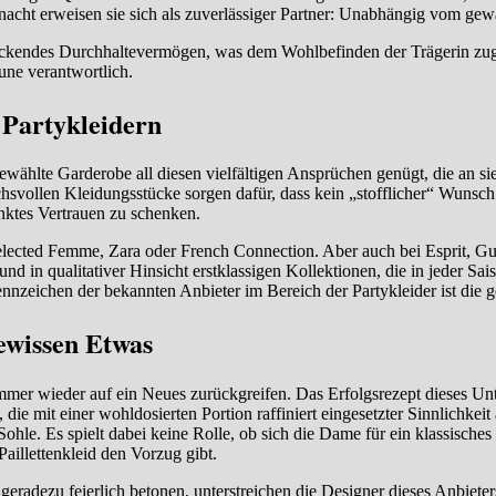
tynacht erweisen sie sich als zuverlässiger Partner: Unabhängig vom gewä
uckendes Durchhaltevermögen, was dem Wohlbefinden der Trägerin zug
une verantwortlich.
 Partykleidern
ewählte Garderobe all diesen vielfältigen Ansprüchen genügt, die an sie
chsvollen Kleidungsstücke sorgen dafür, dass kein „stofflicher“ Wunsch e
nktes Vertrauen zu schenken.
lected Femme, Zara oder French Connection. Aber auch bei Esprit, G
d in qualitativer Hinsicht erstklassigen Kollektionen, die in jeder Sais
ennzeichen der bekannten Anbieter im Bereich der Partykleider ist d
gewissen Etwas
n immer wieder auf ein Neues zurückgreifen. Das Erfolgsrezept dieses 
 die mit einer wohldosierten Portion raffiniert eingesetzter Sinnlichkeit
ohle. Es spielt dabei keine Rolle, ob sich die Dame für ein klassisches
aillettenkleid den Vorzug gibt.
geradezu feierlich betonen, unterstreichen die Designer dieses Anbieter