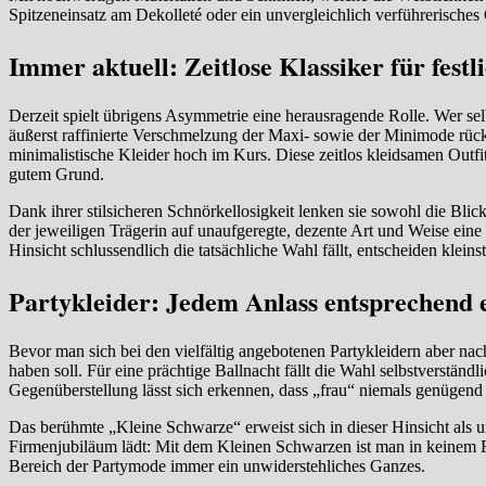
Spitzeneinsatz am Dekolleté oder ein unvergleichlich verführerisches
Immer aktuell: Zeitlose Klassiker für festl
Derzeit spielt übrigens Asymmetrie eine herausragende Rolle. Wer selbs
äußerst raffinierte Verschmelzung der Maxi- sowie der Minimode rück
minimalistische Kleider hoch im Kurs. Diese zeitlos kleidsamen Outfi
gutem Grund.
Dank ihrer stilsicheren Schnörkellosigkeit lenken sie sowohl die Blic
der jeweiligen Trägerin auf unaufgeregte, dezente Art und Weise eine
Hinsicht schlussendlich die tatsächliche Wahl fällt, entscheiden klein
Partykleider: Jedem Anlass entsprechend
Bevor man sich bei den vielfältig angebotenen Partykleidern aber nach
haben soll. Für eine prächtige Ballnacht fällt die Wahl selbstverständl
Gegenüberstellung lässt sich erkennen, dass „frau“ niemals genügen
Das berühmte „Kleine Schwarze“ erweist sich in dieser Hinsicht als u
Firmenjubiläum lädt: Mit dem Kleinen Schwarzen ist man in keinem Fa
Bereich der Partymode immer ein unwiderstehliches Ganzes.