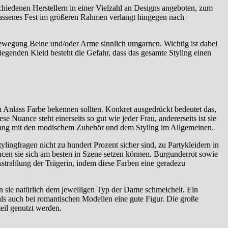
schiedenen Herstellern in einer Vielzahl an Designs angeboten, zum
elassenes Fest im größeren Rahmen verlangt hingegen nach
Bewegung Beine und/oder Arme sinnlich umgarnen. Wichtig ist dabei
iegenden Kleid besteht die Gefahr, dass das gesamte Styling einen
en Anlass Farbe bekennen sollten. Konkret ausgedrückt bedeutet das,
 Nuance steht einerseits so gut wie jeder Frau, andererseits ist sie
mgang mit den modischem Zubehör und dem Styling im Allgemeinen.
ylingfragen nicht zu hundert Prozent sicher sind, zu Partykleidern in
ncen sie sich am besten in Szene setzen können. Burgunderrot sowie
usstrahlung der Trägerin, indem diese Farben eine geradezu
n sie natürlich dem jeweiligen Typ der Dame schmeichelt. Ein
ls auch bei romantischen Modellen eine gute Figur. Die große
eil genutzt werden.