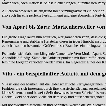
Materialien jeden Härtetest. Selbst in einer langen, durchtanzten Par
Außerdem beweisen sie aufgrund ihrer Atmungsaktivität ein beeindr
also auch für eine perfekte Feststimmung und eine ebensolche Partyla
Von Apart bis Zara: Markenhersteller von
Die große Frage lautet nun natürlich, wer garantieren kann, dass die g
Renommierte und etablierte Hersteller dieser in jeder Hinsicht anspru
es sich also, den bekannten Größen dieser Branche sein uneingeschrä
Es handelt sich dabei um klingende Namen wie Vero Moda, Apart, Se
Abendkleid fündig. Sämtliche Anbieter punkten mit ihren raffinierten un
feminine Eleganz verzichtet werden muss. Im Gegenteil: Eines der K
Vila - ein beispielhafter Auftritt mit dem 
Vila ist eine der Marken, auf die leidenschaftliche Partygängerinne
Fashion, die sich insgesamt durch ihre klassische Eleganz auszeichnet,
klares Statement und beweist Selbstbewusstsein vom Scheitel bis zur S
Cocktailkleid oder doch vielleicht dem sexy und aufsehenerregenden P
Mit hochwertigen Materialien und Schnitten, welche die Weiblichkeit 