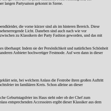
ner langen Partysaison gekonnt in Szene.
bendkleider, die vorne kürzer sind als im hinteren Bereich. Diese
ufsehenerregende Licht. Daneben sind auch nach wie vor
inzwischen zu Klassikern der Party Fashion geworden, und das mit
tes überhaupt: Indem sie der Persönlichkeit und natürlichen Schönheit
le anderen Anbieter hochwertiger Festmode. Auf wen dann in dieser
geklärt sein, bei welchem Anlass die Festrobe ihren großen Auftritt
achtsfeier im familiären Kreis. Schon alleine an dieser
iche Geburtstagsfeier ins Haus steht oder ob der Chef zum
lass entsprechenden Accessoires ergibt dieser Klassiker aus dem