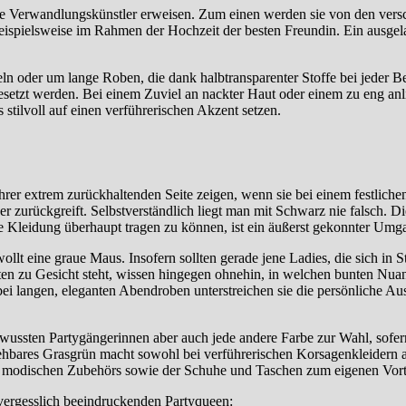
exible Verwandlungskünstler erweisen. Zum einen werden sie von den ver
 beispielsweise im Rahmen der Hochzeit der besten Freundin. Ein ausg
eln oder um lange Roben, die dank halbtransparenter Stoffe bei jeder 
 gesetzt werden. Bei einem Zuviel an nackter Haut oder einem zu eng anl
 stilvoll auf einen verführerischen Akzent setzen.
hrer extrem zurückhaltenden Seite zeigen, wenn sie bei einem festlich
urückgreift. Selbstverständlich liegt man mit Schwarz nie falsch. Diese
he Kleidung überhaupt tragen zu können, ist ein äußerst gekonnter U
lt eine graue Maus. Insofern sollten gerade jene Ladies, die sich in St
ten zu Gesicht steht, wissen hingegen ohnehin, in welchen bunten Nua
 bei langen, eleganten Abendroben unterstreichen sie die persönliche A
wussten Partygängerinnen aber auch jede andere Farbe zur Wahl, sofer
ehbares Grasgrün macht sowohl bei verführerischen Korsagenkleidern a
des modischen Zubehörs sowie der Schuhe und Taschen zum eigenen Vort
vergesslich beeindruckenden Partyqueen: