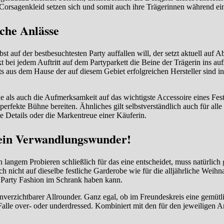
 Corsagenkleid setzen sich und somit auch ihre Trägerinnen während ei
iche Anlässe
t auf der bestbesuchtesten Party auffallen will, der setzt aktuell auf A
t bei jedem Auftritt auf dem Partyparkett die Beine der Trägerin ins a
ts aus dem Hause der auf diesem Gebiet erfolgreichen Hersteller sind 
ke als auch die Aufmerksamkeit auf das wichtigste Accessoire eines Fes
 perfekte Bühne bereiten. Ähnliches gilt selbstverständlich auch für al
ste Details oder die Markentreue einer Käuferin.
 ein Verwandlungswunder!
 langem Probieren schließlich für das eine entscheidet, muss natürlich 
ich nicht auf dieselbe festliche Garderobe wie für die alljährliche Weihn
d Party Fashion im Schrank haben kann.
nverzichtbarer Allrounder. Ganz egal, ob im Freundeskreis eine gemütl
lle over- oder underdressed. Kombiniert mit den für den jeweiligen An