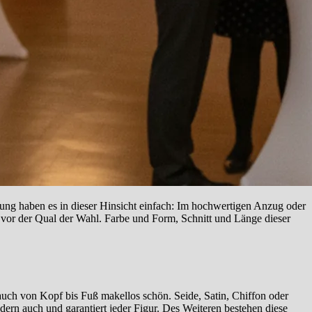
fung haben es in dieser Hinsicht einfach: Im hochwertigen Anzug oder
r vor der Qual der Wahl. Farbe und Form, Schnitt und Länge dieser
 auch von Kopf bis Fuß makellos schön. Seide, Satin, Chiffon oder
ndern auch und garantiert jeder Figur. Des Weiteren bestehen diese