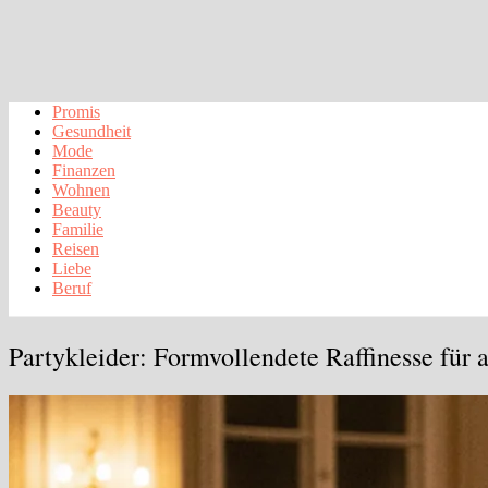
Promis
Gesundheit
Mode
Finanzen
Wohnen
Beauty
Familie
Reisen
Liebe
Beruf
Partykleider: Formvollendete Raffinesse für a