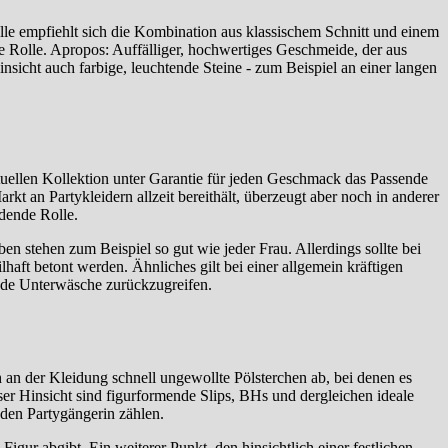
Falle empfiehlt sich die Kombination aus klassischem Schnitt und einem
e Rolle. Apropos: Auffälliger, hochwertiges Geschmeide, der aus
nsicht auch farbige, leuchtende Steine - zum Beispiel an einer langen
ktuellen Kollektion unter Garantie für jeden Geschmack das Passende
kt an Partykleidern allzeit bereithält, überzeugt aber noch in anderer
idende Rolle.
 stehen zum Beispiel so gut wie jeder Frau. Allerdings sollte bei
aft betont werden. Ähnliches gilt bei einer allgemein kräftigen
mende Unterwäsche zurückzugreifen.
 an der Kleidung schnell ungewollte Pölsterchen ab, bei denen es
ser Hinsicht sind figurformende Slips, BHs und dergleichen ideale
eden Partygängerin zählen.
igur abgibt. Ein weiterer Punkt, den hinsichtlich einer festlichen