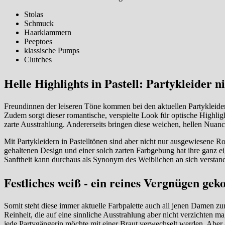
Stolas
Schmuck
Haarklammern
Peeptoes
klassische Pumps
Clutches
Helle Highlights in Pastell: Partykleider 
Freundinnen der leiseren Töne kommen bei den aktuellen Partykleidern 
Zudem sorgt dieser romantische, verspielte Look für optische Highlight
zarte Ausstrahlung. Andererseits bringen diese weichen, hellen Nuance
Mit Partykleidern in Pastelltönen sind aber nicht nur ausgewiesene 
gehaltenen Design und einer solch zarten Farbgebung hat ihre ganz e
Sanftheit kann durchaus als Synonym des Weiblichen an sich verstan
Festliches weiß - ein reines Vergnügen gek
Somit steht diese immer aktuelle Farbpalette auch all jenen Damen zu
Reinheit, die auf eine sinnliche Ausstrahlung aber nicht verzichten m
jede Partygängerin möchte mit einer Braut verwechselt werden. Aber 