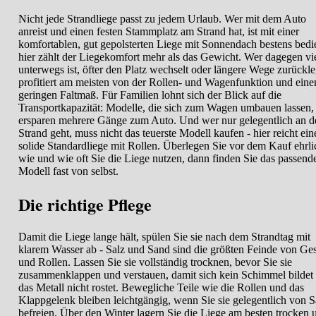
Nicht jede Strandliege passt zu jedem Urlaub. Wer mit dem Auto
anreist und einen festen Stammplatz am Strand hat, ist mit einer
komfortablen, gut gepolsterten Liege mit Sonnendach bestens bedie
hier zählt der Liegekomfort mehr als das Gewicht. Wer dagegen vi
unterwegs ist, öfter den Platz wechselt oder längere Wege zurückle
profitiert am meisten von der Rollen- und Wagenfunktion und ein
geringen Faltmaß. Für Familien lohnt sich der Blick auf die
Transportkapazität: Modelle, die sich zum Wagen umbauen lassen,
ersparen mehrere Gänge zum Auto. Und wer nur gelegentlich an d
Strand geht, muss nicht das teuerste Modell kaufen - hier reicht ein
solide Standardliege mit Rollen. Überlegen Sie vor dem Kauf ehrli
wie und wie oft Sie die Liege nutzen, dann finden Sie das passend
Modell fast von selbst.
Die richtige Pflege
Damit die Liege lange hält, spülen Sie sie nach dem Strandtag mit
klarem Wasser ab - Salz und Sand sind die größten Feinde von Ges
und Rollen. Lassen Sie sie vollständig trocknen, bevor Sie sie
zusammenklappen und verstauen, damit sich kein Schimmel bildet
das Metall nicht rostet. Bewegliche Teile wie die Rollen und das
Klappgelenk bleiben leichtgängig, wenn Sie sie gelegentlich von 
befreien. Über den Winter lagern Sie die Liege am besten trocken 