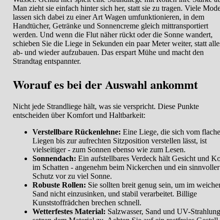
Man zieht sie einfach hinter sich her, statt sie zu tragen. Viele Mode
lassen sich dabei zu einer Art Wagen umfunktionieren, in dem
Handtücher, Getränke und Sonnencreme gleich mittransportiert
werden. Und wenn die Flut näher rückt oder die Sonne wandert,
schieben Sie die Liege in Sekunden ein paar Meter weiter, statt alle
ab- und wieder aufzubauen. Das erspart Mühe und macht den
Strandtag entspannter.
Worauf es bei der Auswahl ankommt
Nicht jede Strandliege hält, was sie verspricht. Diese Punkte
entscheiden über Komfort und Haltbarkeit:
Verstellbare Rückenlehne:
Eine Liege, die sich vom flach
Liegen bis zur aufrechten Sitzposition verstellen lässt, ist
vielseitiger - zum Sonnen ebenso wie zum Lesen.
Sonnendach:
Ein aufstellbares Verdeck hält Gesicht und K
im Schatten - angenehm beim Nickerchen und ein sinnvoller
Schutz vor zu viel Sonne.
Robuste Rollen:
Sie sollten breit genug sein, um im weiche
Sand nicht einzusinken, und stabil verarbeitet. Billige
Kunststoffrädchen brechen schnell.
Wetterfestes Material:
Salzwasser, Sand und UV-Strahlun