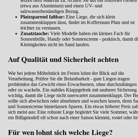
setzen dem Material zu. Achten Sie auf ein rostfreies Gestell
(etwa aus Aluminium) und einen UV- und
salzwasserbeständigen Bezug.
Platzsparend faltbar:
Eine Liege, die sich klein
zusammenklappen lässt, findet im Kofferraum Platz und ist
leichter zu verstauen.
Zusatztasche:
Viele Modelle haben ein kleines Fach für
Sonnenbrille, Handy oder Sonnencreme - praktisch, damit d
Kleinigkeiten nicht im Sand landen.
Auf Qualität und Sicherheit achten
Wie bei jedem Möbelstück im Freien lohnt der Blick auf die
Verarbeitung. Prüfen Sie die Belastbarkeit - gute Liegen tragen
problemlos das Gewicht eines Erwachsenen, ohne durchzuhängen
oder zu wackeln. Ein stabiles Klappgelenk mit sauberer Sicherung 
wichtig, damit die Liege nicht unerwartet zusammenklappt. Der B
sollte sich abwischen oder abnehmen und waschen lassen, denn S
und Sonnencreme hinterlassen Spuren. Ein etwas höherer Preis zah
sich meist aus: Eine robuste Liege begleitet Sie viele Sommer, wä
ein Billigmodell oft schon nach einer Saison klemmt, rostet oder br
Für wen lohnt sich welche Liege?