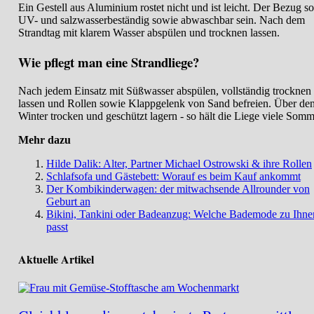
Ein Gestell aus Aluminium rostet nicht und ist leicht. Der Bezug so
UV- und salzwasserbeständig sowie abwaschbar sein. Nach dem
Strandtag mit klarem Wasser abspülen und trocknen lassen.
Wie pflegt man eine Strandliege?
Nach jedem Einsatz mit Süßwasser abspülen, vollständig trocknen
lassen und Rollen sowie Klappgelenk von Sand befreien. Über de
Winter trocken und geschützt lagern - so hält die Liege viele Somm
Mehr dazu
Hilde Dalik: Alter, Partner Michael Ostrowski & ihre Rollen
Schlafsofa und Gästebett: Worauf es beim Kauf ankommt
Der Kombikinderwagen: der mitwachsende Allrounder von
Geburt an
Bikini, Tankini oder Badeanzug: Welche Bademode zu Ihne
passt
Aktuelle Artikel