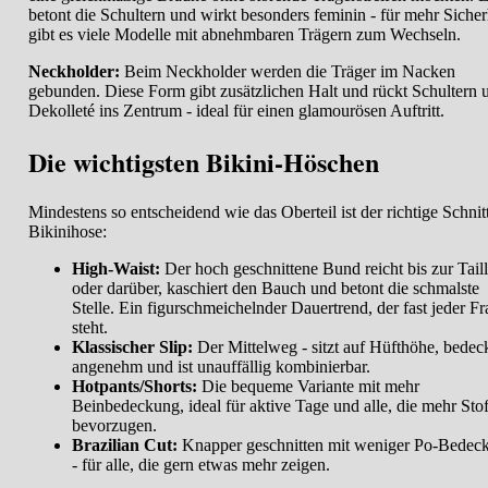
betont die Schultern und wirkt besonders feminin - für mehr Sicher
gibt es viele Modelle mit abnehmbaren Trägern zum Wechseln.
Neckholder:
Beim Neckholder werden die Träger im Nacken
gebunden. Diese Form gibt zusätzlichen Halt und rückt Schultern 
Dekolleté ins Zentrum - ideal für einen glamourösen Auftritt.
Die wichtigsten Bikini-Höschen
Mindestens so entscheidend wie das Oberteil ist der richtige Schnit
Bikinihose:
High-Waist:
Der hoch geschnittene Bund reicht bis zur Tail
oder darüber, kaschiert den Bauch und betont die schmalste
Stelle. Ein figurschmeichelnder Dauertrend, der fast jeder Fr
steht.
Klassischer Slip:
Der Mittelweg - sitzt auf Hüfthöhe, bedec
angenehm und ist unauffällig kombinierbar.
Hotpants/Shorts:
Die bequeme Variante mit mehr
Beinbedeckung, ideal für aktive Tage und alle, die mehr Stof
bevorzugen.
Brazilian Cut:
Knapper geschnitten mit weniger Po-Bedec
- für alle, die gern etwas mehr zeigen.