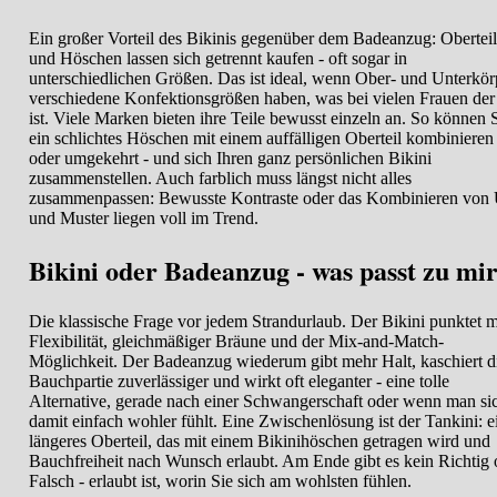
Ein großer Vorteil des Bikinis gegenüber dem Badeanzug: Oberteil
und Höschen lassen sich getrennt kaufen - oft sogar in
unterschiedlichen Größen. Das ist ideal, wenn Ober- und Unterkör
verschiedene Konfektionsgrößen haben, was bei vielen Frauen der 
ist. Viele Marken bieten ihre Teile bewusst einzeln an. So können 
ein schlichtes Höschen mit einem auffälligen Oberteil kombinieren 
oder umgekehrt - und sich Ihren ganz persönlichen Bikini
zusammenstellen. Auch farblich muss längst nicht alles
zusammenpassen: Bewusste Kontraste oder das Kombinieren von 
und Muster liegen voll im Trend.
Bikini oder Badeanzug - was passt zu mi
Die klassische Frage vor jedem Strandurlaub. Der Bikini punktet m
Flexibilität, gleichmäßiger Bräune und der Mix-and-Match-
Möglichkeit. Der Badeanzug wiederum gibt mehr Halt, kaschiert d
Bauchpartie zuverlässiger und wirkt oft eleganter - eine tolle
Alternative, gerade nach einer Schwangerschaft oder wenn man si
damit einfach wohler fühlt. Eine Zwischenlösung ist der Tankini: e
längeres Oberteil, das mit einem Bikinihöschen getragen wird und
Bauchfreiheit nach Wunsch erlaubt. Am Ende gibt es kein Richtig 
Falsch - erlaubt ist, worin Sie sich am wohlsten fühlen.