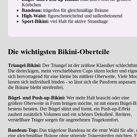
Körbchen
Bandeau:
trägerlos für gleichmäßige Bräune
High-Waist:
figurschmeichelnd und taillenbetonend
Sport-Bikini:
viel Halt für aktive Strandtage
Die wichtigsten Bikini-Oberteile
Triangel-Bikini:
Der Triangel ist der zeitlose Klassiker schlechthin
Die dreieckigen, meist verschiebbaren Cups sitzen locker und eign
sich hervorragend für eine kleine bis mittlere Oberweite. Viele Mod
lassen sich individuell binden - so lässt sich die Passform anpassen
die Bräune bleibt streifenfrei.
Bügel- und Push-up-Bikini:
Wer mehr Halt braucht oder eine
größere Oberweite in Form bringen möchte, ist mit einem Bügel-Bi
bestens beraten. Der Bügel stützt und formt, ein Push-up-Effekt
zaubert zusätzlich Volumen und ein schönes Dekolleté. Breitere,
verstellbare Träger sorgen für angenehmen Tragekomfort.
Bandeau-Top:
Das trägerlose Bandeau ist die erste Wahl für alle, 
eine gleichmäßige Bräune ohne störende Trägerstreifen möchten. 